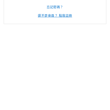
忘記密碼？
還不是會員？ 點我註冊