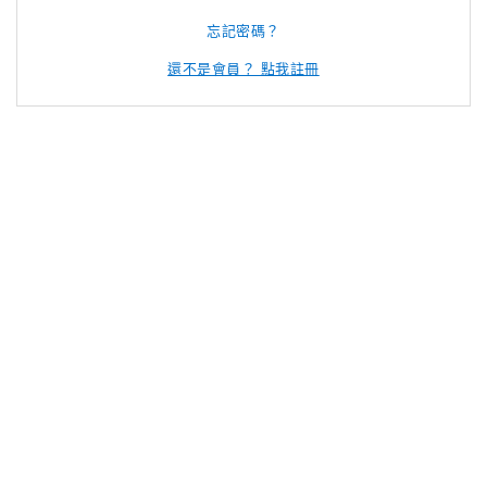
忘記密碼？
還不是會員？ 點我註冊