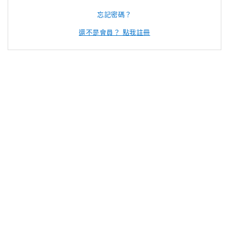
忘記密碼？
還不是會員？ 點我註冊