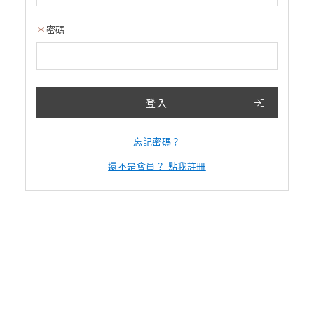
密碼
登入
忘記密碼？
還不是會員？ 點我註冊