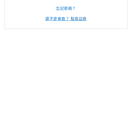
忘記密碼？
還不是會員？ 點我註冊