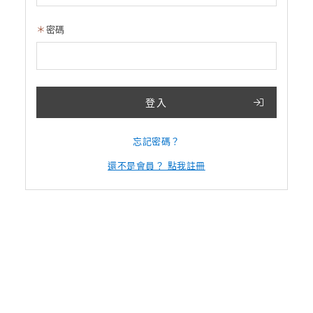
密碼
登入
忘記密碼？
還不是會員？ 點我註冊