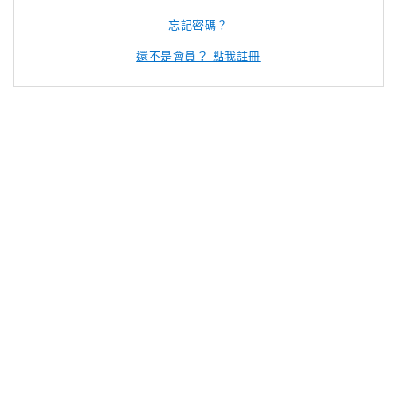
忘記密碼？
還不是會員？ 點我註冊