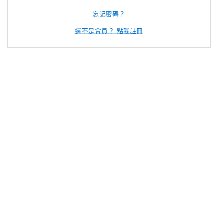
忘記密碼？
還不是會員？ 點我註冊