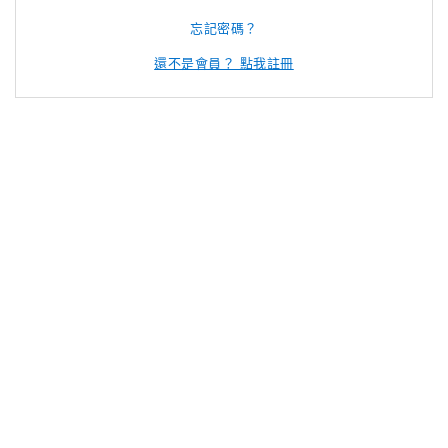
忘記密碼？
還不是會員？ 點我註冊