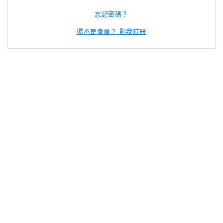
忘記密碼？
還不是會員？ 點我註冊