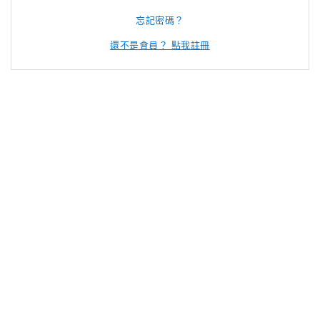
忘記密碼？
還不是會員？ 點我註冊