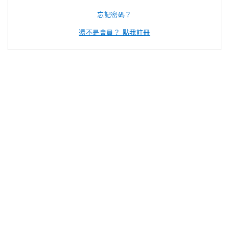
忘記密碼？
還不是會員？ 點我註冊