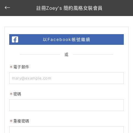
註冊Zoey's 簡約風格女裝會員
以Facebook帳號繼續
或
電子郵件
密碼
重複密碼