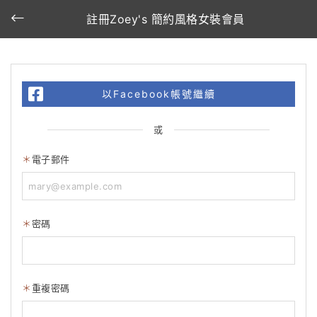
註冊Zoey's 簡約風格女裝會員
以Facebook帳號繼續
或
電子郵件
密碼
重複密碼