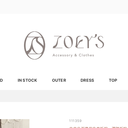
D
IN STOCK
OUTER
DRESS
TOP
111359