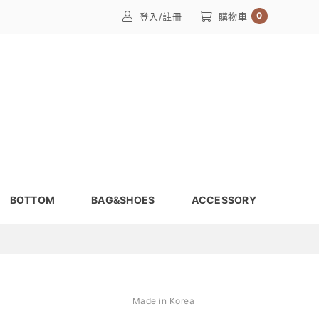
0
登入/註冊
購物車
BOTTOM
BAG&SHOES
ACCESSORY
Made in Korea