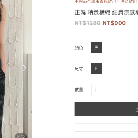
本商品不適用會員折扣、滿額折扣
正韓 精緻橫織 細肩涼感
1280
900
黑
顏色
F
尺寸
數量
2
/
2