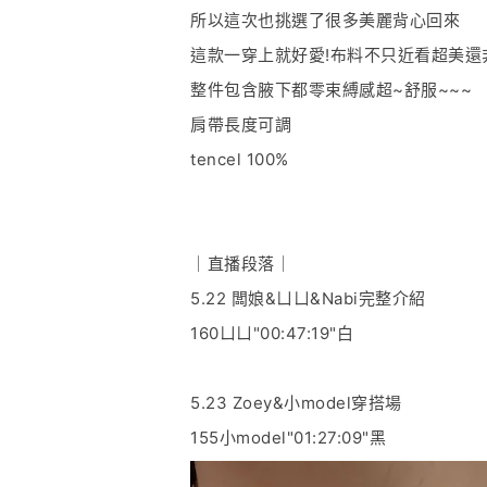
所以這次也挑選了很多美麗背心回來
這款一穿上就好愛!布料不只近看超美還
整件包含腋下都零束縛感超~舒服~~~
肩帶長度可調
tencel 100%
｜直播段落｜
5.22 闆娘&ㄩㄩ&Nabi完整介紹
160ㄩㄩ"00:47:19"白
5.23 Zoey&小model穿搭場
155小model"01:27:09"黑