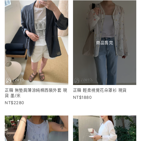
商品售完
正韓 無墊肩薄涼純棉西裝外套 現
正韓 輕柔視覺花朵罩衫 現貨
貨 墨/米
1880
2280