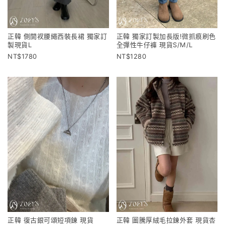
正韓 側開衩腰繩西裝長裙 獨家訂
正韓 獨家訂製加長版!微抓痕刷色
製現貨L
全彈性牛仔褲 現貨S/M/L
1780
1280
正韓 復古銀可頌短項鍊 現貨
正韓 圖騰厚絨毛拉鍊外套 現貨杏