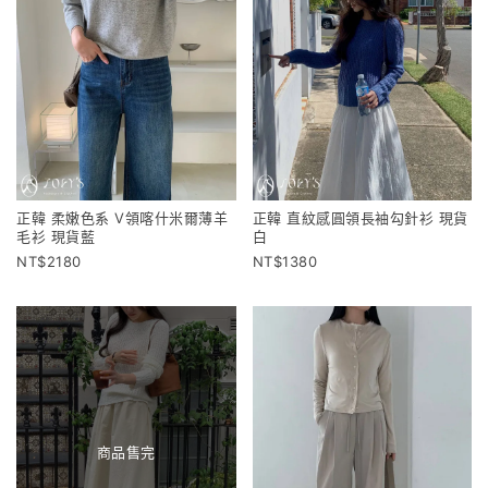
正韓 柔嫩色系 V領喀什米爾薄羊
正韓 直紋感圓領長袖勾針衫 現貨
毛衫 現貨藍
白
2180
1380
商品售完