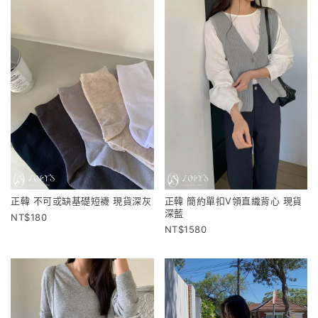
正韓 不可或缺基礎短襪 現貨深灰
正韓 簡約單扣V領直織背心 現貨
深藍
180
1580