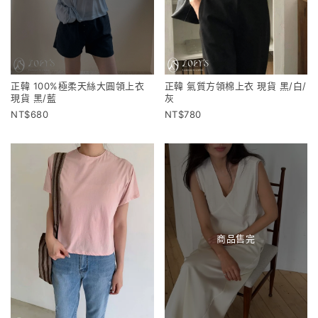
正韓 100%極柔天絲大圓領上衣
正韓 氣質方領棉上衣 現貨 黑/白/
現貨 黑/藍
灰
680
780
商品售完