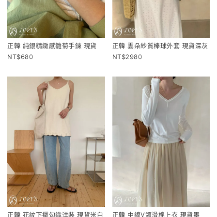
正韓 純銀精緻感雛菊手鍊 現貨
正韓 雲朵紗質棒球外套 現貨深灰
680
2980
正韓 花紋下襬勾織洋裝 現貨米白
正韓 中線V領滑棉上衣 現貨墨