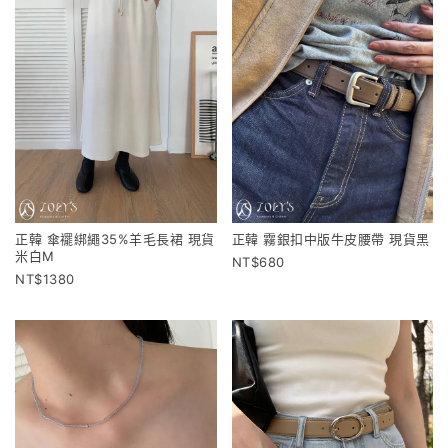
正韓 傘襬綁繩35%羊毛長裙 現貨
正韓 霧銀扣中版牛皮腰帶 現貨黑
米白M
680
1380