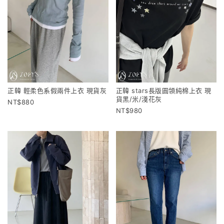
正韓 輕柔色系假兩件上衣 現貨灰
正韓 stars長版圓領純棉上衣 現
貨黑/米/淺花灰
880
980