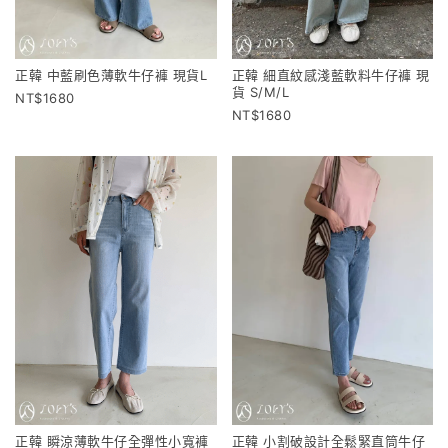
正韓 中藍刷色薄軟牛仔褲 現貨L
正韓 細直紋感淺藍軟料牛仔褲 現
貨 S/M/L
1680
1680
正韓 瞬涼薄軟牛仔全彈性小寬褲
正韓 小割破設計全鬆緊直筒牛仔