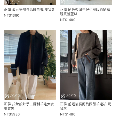
正韓 最百搭那件高腰白褲 現貨S
正韓 刷色柔滑牛仔小寬版直筒褲
現貨淺藍M
1380
1480
正韓 拉鍊設計手工蘇利羊毛大衣
正韓 前短後長簡約圓領羊毛衫 現
現貨黑
貨灰
5980
1480