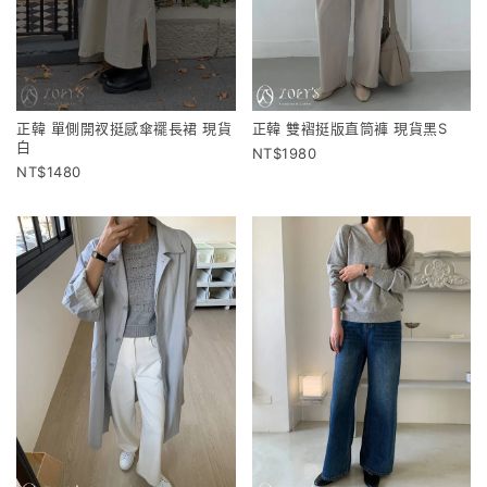
正韓 單側開衩挺感傘襬長裙 現貨
正韓 雙褶挺版直筒褲 現貨黑S
白
1980
1480