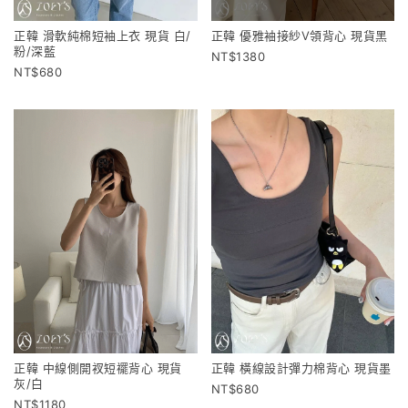
正韓 滑軟純棉短袖上衣 現貨 白/
正韓 優雅袖接紗V領背心 現貨黑
粉/深藍
1380
680
正韓 中線側開衩短襬背心 現貨
正韓 橫線設計彈力棉背心 現貨墨
灰/白
680
1180