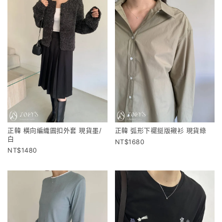
正韓 橫向編織圓扣外套 現貨墨/
正韓 弧形下襬挺版襯衫 現貨綠
白
1680
1480