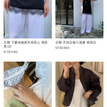
正韓 下蕾絲細肩天絲背心 現貨
正韓 天絲亞麻小寬褲 現貨白
黑/白
1880
1580