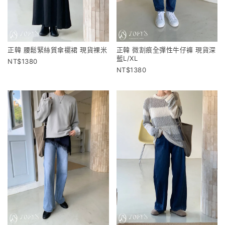
正韓 腰鬆緊絲質傘襬裙 現貨裸米
正韓 微割痕全彈性牛仔褲 現貨深
藍L/XL
1380
1380