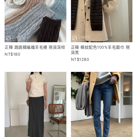
正韓 跳跳糖編織羊毛襪 現貨深棕
正韓 橫紋配色100%羊毛圍巾 現
貨黑
180
1280