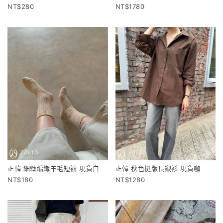
280
1780
正韓 細緻編織羊毛短襪 現貨白
正韓 秋色挺版長襯衫 現貨咖
180
1280