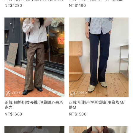
1280
1180
正韓 細格綁腰長褲 現貨開心果巧
正韓 挺版丹寧直筒褲 現貨咖M/
克力
藍M
1680
1580