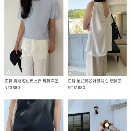
正韓 寬襬短袖棉上衣 現貨深藍
正韓 後扭轉設計感背心 現貨黑
880
1680