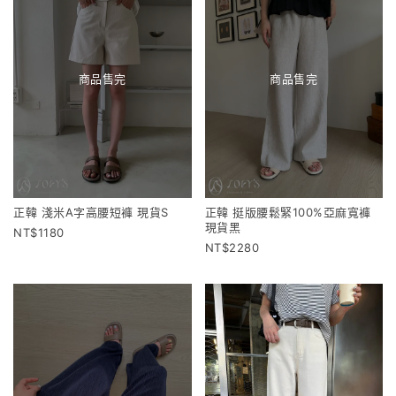
商品售完
商品售完
正韓 淺米A字高腰短褲 現貨S
正韓 挺版腰鬆緊100%亞麻寬褲
現貨黑
1180
2280