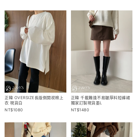
正韓 OVERSIZE長版側開衩棉上
正韓 千載難逢不易皺厚料短褲裙
衣 現貨白
獨家訂製現貨墨L
1080
1480