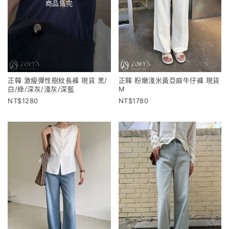
商品售完
正韓 激瘦彈性樹紋長褲 現貨 黑/
正韓 粉嫩淺米黃亞麻牛仔褲 現貨
白/綠/深灰/淺灰/深藍
M
1280
1780