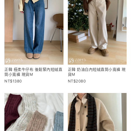
正韓 極柔牛仔布 後鬆緊內短絨直
正韓 奶油白內短絨直筒小寬褲 現
筒小寬褲 現貨M
貨M
1380
2080