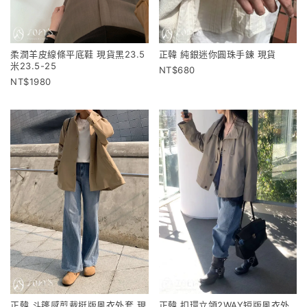
柔潤羊皮線條平底鞋 現貨黑23.5
正韓 純銀迷你圓珠手鍊 現貨
米23.5-25
680
1980
正韓 斗篷感剪裁挺版風衣外套 現
正韓 扣環立領2WAY短版風衣外