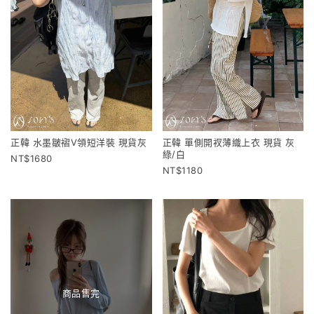
正韓 水墨皺褶V領短洋裝 現貨灰
正韓 單側開衩薄織上衣 現貨 灰
綠/白
1680
1180
商品售完