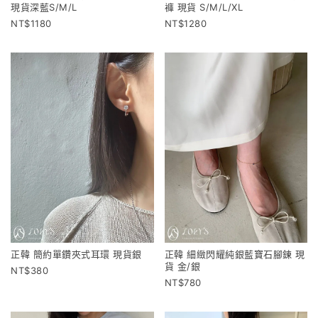
現貨深藍S/M/L
褲 現貨 S/M/L/XL
1180
1280
正韓 簡約單鑽夾式耳環 現貨銀
正韓 細緻閃耀純銀藍寶石腳鍊 現
貨 金/銀
380
780