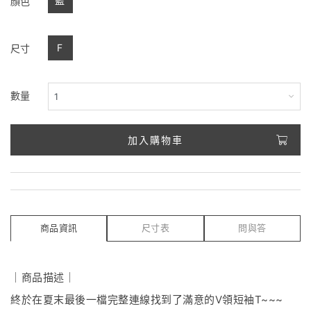
藍
顏色
F
尺寸
數量
加入購物車
商品資訊
尺寸表
問與答
｜商品描述｜
終於在夏末最後一檔完整連線找到了滿意的V領短袖T~~~