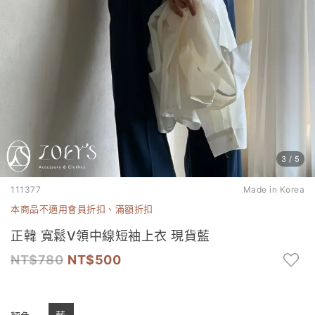
3
/
5
111377
Made in Korea
本商品不適用會員折扣、滿額折扣
正韓 寬鬆V領中線短袖上衣 現貨藍
780
500