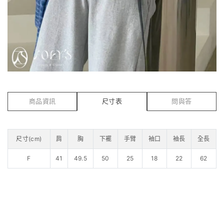
商品資訊
尺寸表
問與答
尺寸(cm)
肩
胸
下襬
手臂
袖口
袖長
全長
F
41
49.5
50
25
18
22
62