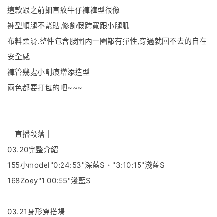
這款跟之前細直紋牛仔褲褲型很像
褲型順腿不緊貼,修飾假跨寬跟小腿肌
布料柔滑.整件包含腰圍內一圈都有彈性,穿過就回不去的自在
安全感
褲管幾處小割痕增添造型
兩色都要打包的吧~~~
｜直播段落｜
03.20完整介紹
155小model"0:24:53"深藍S、"3:10:15"淺藍S
168Zoey"1:00:55"淺藍S
03.21身形穿搭場