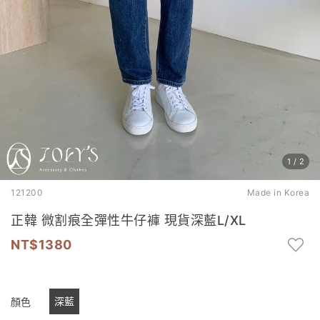
1
/
2
121200
Made in Korea
正韓 微割痕全彈性牛仔褲 現貨深藍L/XL
1380
深藍
顏色