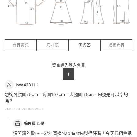
商品資訊
尺寸表
問與答
相關商品
留言請先
登入會員
1
love42311：
想詢問腰圍78cm，臀圍102cm，大腿圍61cm，M號是可以穿的
嗎？
2026-03-23 16:52:58
管理員 回覆：
沒問題的歐～～3/21直播Nabi有穿M號很好看！今天我們會把