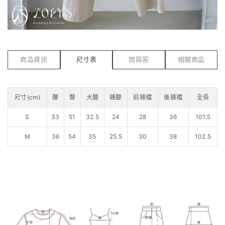
商品資訊
尺寸表
問與答
相關商品
尺寸(cm)
腰
臀
大腿
褲腳
前褲襠
後褲襠
全長
S
33
51
32.5
24
28
36
101.5
M
36
54
35
25.5
30
38
102.5