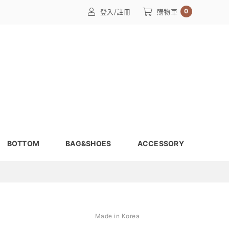
0
登入/註冊
購物車
BOTTOM
BAG&SHOES
ACCESSORY
Made in Korea