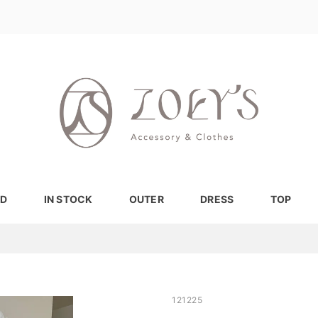
D
IN STOCK
OUTER
DRESS
TOP
121225