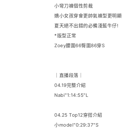
小彎刀褲個性剪裁
嬌小女孩穿會更帥氣褲型更明顯
夏天絕不出錯的必備淺藍牛仔!
*版型正常
Zoey腰圍66臀圍86穿S
｜直播段落｜
04.19完整介紹
Nabi"1:14:55"L
04.25 Top12穿搭介紹
小model"0:29:37"S