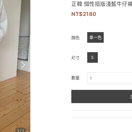
正韓 個性挺版淺藍牛仔褲
2180
單一色
顏色
S
尺寸
數量
1
/
1