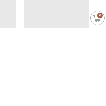
0
23.5-25
Zoey’s x It’s Saturday! 原創設計聯名擴香
現貨發售
1780