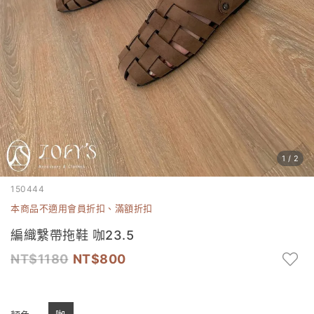
1
/
2
150444
本商品不適用會員折扣、滿額折扣
編織繫帶拖鞋 咖23.5
1180
800