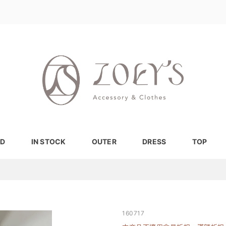
D
IN STOCK
OUTER
DRESS
TOP
160717