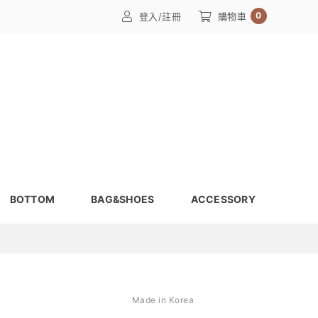
0
登入/註冊
購物車
BOTTOM
BAG&SHOES
ACCESSORY
Made in Korea