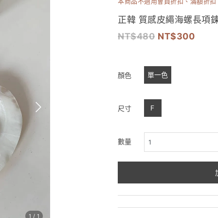
本商品不適用會員折扣、滿額折扣
正韓 質感皮繩海螺長項鍊
480
300
單一色
顏色
F
尺寸
數量
1
/
1