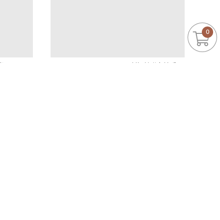
0
23.5-25
Zoey’s x It’s Saturday! 原創設計聯名擴香
現貨發售
1780