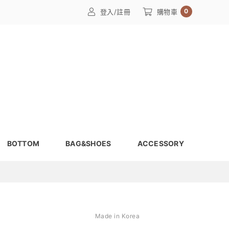
0
登入/註冊
購物車
BOTTOM
BAG&SHOES
ACCESSORY
Made in Korea