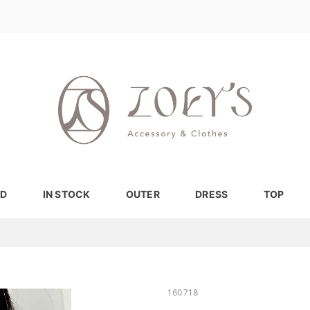
D
IN STOCK
OUTER
DRESS
TOP
160718