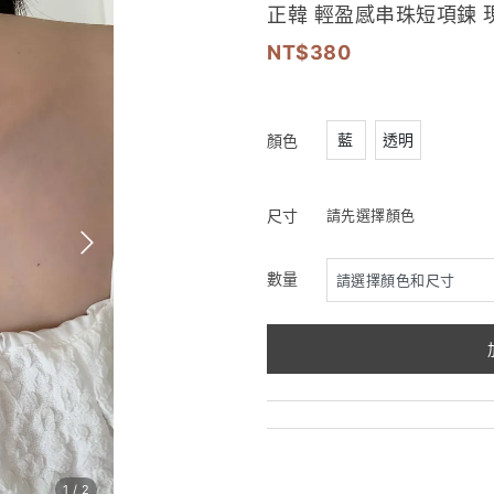
正韓 輕盈感串珠短項鍊 
380
藍
透明
顏色
尺寸
請先選擇顏色
數量
1
/
2