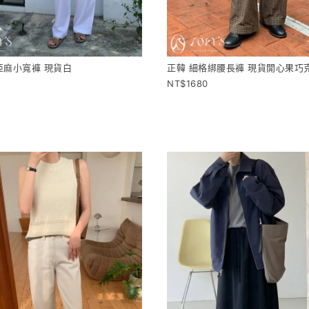
亞麻小寬褲 現貨白
正韓 細格綁腰長褲 現貨開心果巧
1680