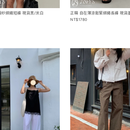
接紗綁繩短褲 現貨黑/米白
正韓 自在薄涼鬆緊綁繩長褲 現貨墨
1780