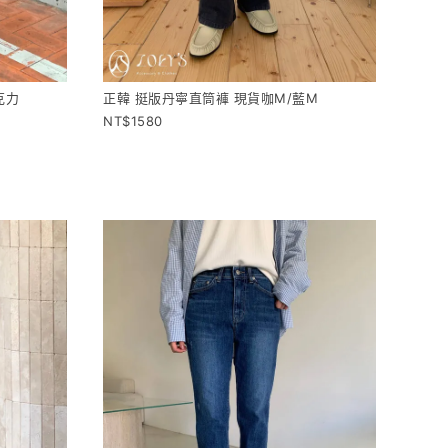
克力
正韓 挺版丹寧直筒褲 現貨咖M/藍M
1580