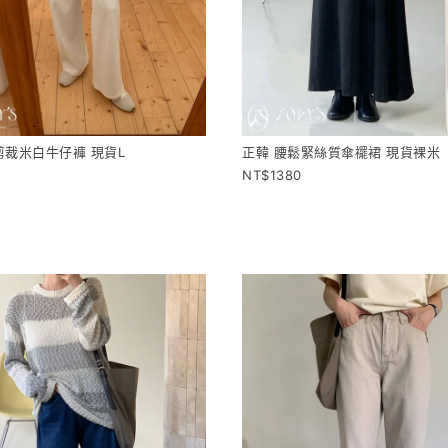
剪裁米白牛仔褲 現貨L
正韓 腰鬆緊絲質傘襬裙 現貨裸米
1380