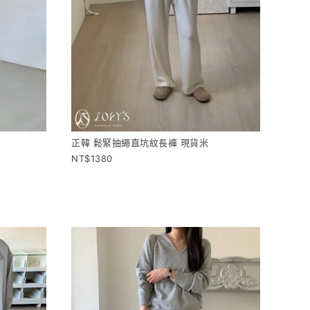
正韓 鬆緊抽繩直坑紋長褲 現貨米
1380