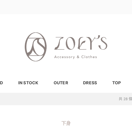
D
IN STOCK
OUTER
DRESS
TOP
共 28
下身