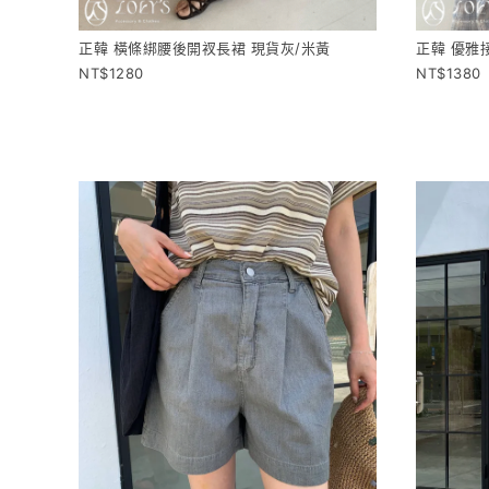
正韓 橫條綁腰後開衩長裙 現貨灰/米黃
正韓 優雅
1280
1380