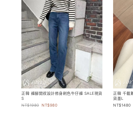
正韓 褲腳開衩設計修身刷色牛仔褲 SALE現貨
正韓 千載
S
貨墨L
1980
980
1480