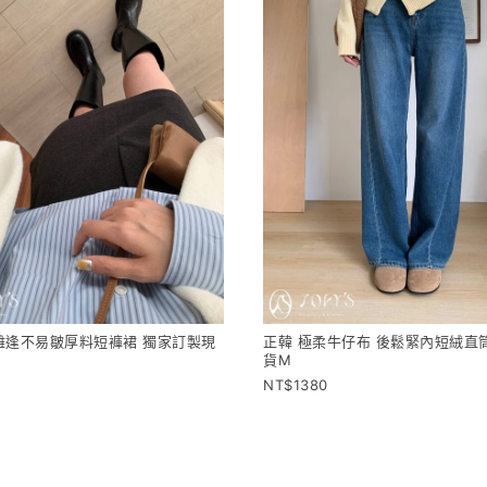
難逢不易皺厚料短褲裙 獨家訂製現
正韓 極柔牛仔布 後鬆緊內短絨直
貨M
1380