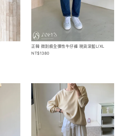
正韓 微割痕全彈性牛仔褲 現貨深藍L/XL
1380