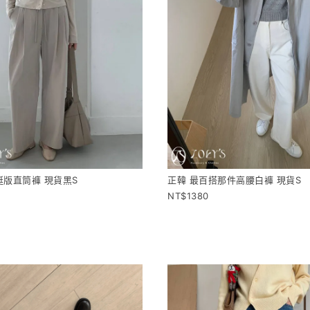
挺版直筒褲 現貨黑S
正韓 最百搭那件高腰白褲 現貨S
1380