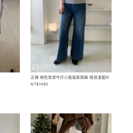
正韓 刷色柔滑牛仔小寬版直筒褲 現貨淺藍M
1480