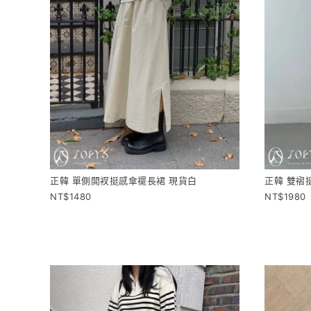
正韓 單側開衩挺感傘襬長裙 現貨白
正韓 雙褶
1480
1980